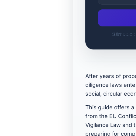
送信することに
After years of prop
diligence laws ent
social, circular e
This guide offers a
from the EU Conflic
Vigilance Law and t
preparing for compl