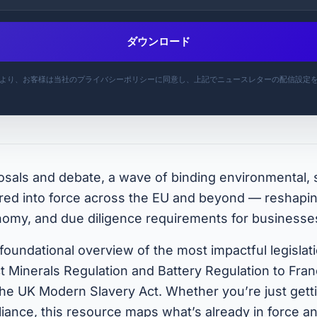
ダウンロード
より、お客様は当社のプライバシーポリシーに同意し、上記でニュースレターの配信設定
osals and debate, a wave of binding environmental, 
ered into force across the EU and beyond — reshapi
conomy, and due diligence requirements for business
 foundational overview of the most impactful legislat
t Minerals Regulation and Battery Regulation to Fran
he UK Modern Slavery Act. Whether you’re just getti
iance, this resource maps what’s already in force an