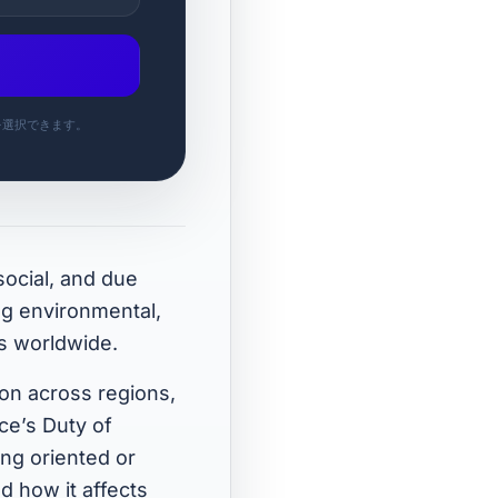
を選択できます。
social, and due
ng environmental,
es worldwide.
ion across regions,
ce’s Duty of
ng oriented or
d how it affects