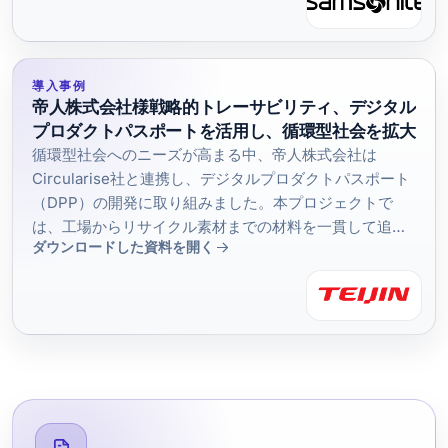
導入事例
帝人株式会社様戦略的トレーサビリティ、デジタル
プロダクトパスポートを活用し、循環型社会を拡大
循環型社会へのニーズが高まる中、帝人株式会社は
Circularise社と連携し、デジタルプロダクトパスポート
（DPP）の開発に取り組みました。本プロジェクトで
は、工場からリサイクル素材までの材料を一貫して追跡
ダウンロードした資料を開く
することに成功し、大規模なトレーサビリティの実現可
能性を示しました。こうした成果は、Circulariseへの戦
略的投資を基盤として、帝人がサーキュラーエコノミー
への移行を加速するための重要な指針となっています。