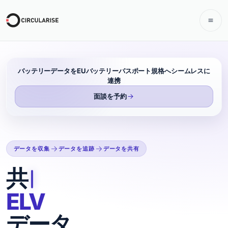
バッテリーデータをEUバッテリーパスポート規格へシームレスに
連携
面談を予約
データを収集
データを追跡
データを共有
ELVデータを収集・
共有
ELV
データ