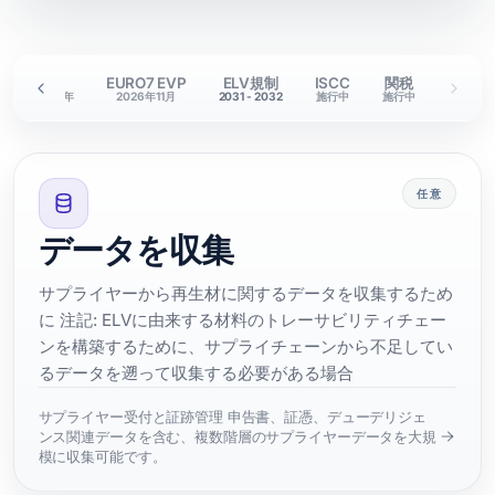
DPP
EURO7 EVP
ELV規制
ISCC
関税
26年～2030年
2026年11月
2031 - 2032
施行中
施行中
任意
データを収集
サプライヤーから再生材に関するデータを収集するため
に 注記: ELVに由来する材料のトレーサビリティチェー
ンを構築するために、サプライチェーンから不足してい
るデータを遡って収集する必要がある場合
サプライヤー受付と証跡管理 申告書、証憑、デューデリジェ
ンス関連データを含む、複数階層のサプライヤーデータを大規
模に収集可能です。