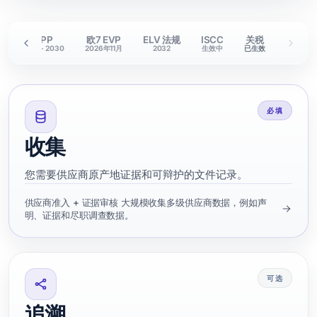
照
DPP
欧7 EVP
ELV 法规
ISCC
关税
9
2027 - 2030
2026年11月
2032
生效中
已生效
必填
收集
您需要供应商原产地证据和可辩护的文件记录。
供应商准入 + 证据审核 大规模收集多级供应商数据，例如声
明、证据和尽职调查数据。
可选
追溯