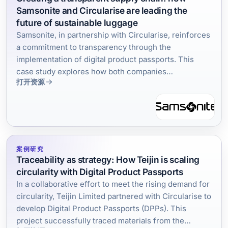
Samsonite and Circularise are leading the
future of sustainable luggage
Samsonite, in partnership with Circularise, reinforces
a commitment to transparency through the
implementation of digital product passports. This
case study explores how both companies
打开资源
collaborated and the tangible results of creating a
traceability infrastructure in the travel accessories
industry.
案例研究
Traceability as strategy: How Teijin is scaling
circularity with Digital Product Passports
In a collaborative effort to meet the rising demand for
circularity, Teijin Limited partnered with Circularise to
develop Digital Product Passports (DPPs). This
project successfully traced materials from the