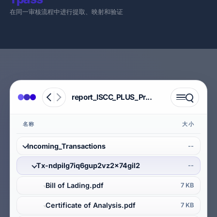
在同一审核流程中进行提取、映射和验证
report_ISCC_PLUS_Pr...
名称
大小
Incoming_Transactions
--
Tx-ndpilg7iq6gup2vz2x74gil2
--
Bill of Lading
.pdf
7 KB
Certificate of Analysis
.pdf
7 KB