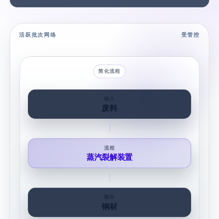
活跃批次网络
受管控
简化流程
输入
废料
流程
蒸汽裂解装置
输出
钢材