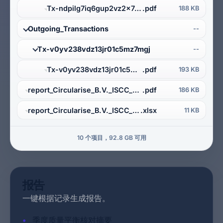
Tx-ndpilg7iq6gup2vz2x74gil2
.pdf
188 KB
Outgoing_Transactions
--
Tx-v0yv238vdz13jr01c5mz7mgj
--
Tx-v0yv238vdz13jr01c5mz7mgj
.pdf
193 KB
report_Circularise_B.V._ISCC_PLUS_PE_2026-03-25
.pdf
186 KB
report_Circularise_B.V._ISCC_PLUS_PE_2026-03-25
.xlsx
11 KB
10 个项目，92.8 GB 可用
报告
一键根据记录生成报告。
•
季度质量平衡核对摘要