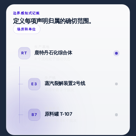
边界感知式记账
定义每项声明归属的确切范围。
场所和单位
生产基地
鹿特丹石化综合体
RT
4 个流程处于活动状态
生产线
蒸汽裂解装置2号线
E3
库存中有 3 个批次
存储单元
原料罐 T-107
B7
库存中有 84 个批次