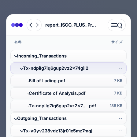
report_ISCC_PLUS_Pr...
名称
サイズ
Incoming_Transactions
--
Tx-ndpilg7iq6gup2vz2x74gil2
--
Bill of Lading
.pdf
7 KB
Certificate of Analysis
.pdf
7 KB
Tx-ndpilg7iq6gup2vz2x74gil2
.pdf
188 KB
Outgoing_Transactions
--
Tx-v0yv238vdz13jr01c5mz7mgj
--