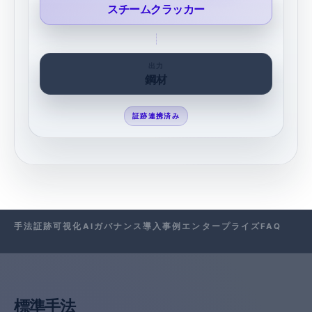
スチームクラッカー
出力
鋼材
証跡連携済み
手法
証跡
可視化
AI
ガバナンス
導入事例
エンタープライズ
FAQ
標準手法