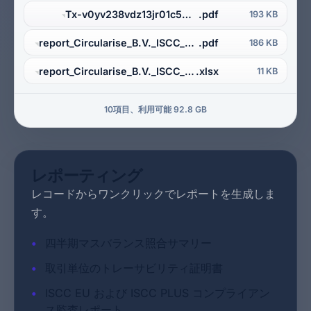
Tx-v0yv238vdz13jr01c5mz7mgj
.pdf
193 KB
report_Circularise_B.V._ISCC_PLUS_PE_2026-03-25
.pdf
186 KB
report_Circularise_B.V._ISCC_PLUS_PE_2026-03-25
.xlsx
11 KB
10項目、利用可能 92.8 GB
レポーティング
レコードからワンクリックでレポートを生成しま
す。
•
四半期マスバランス照合サマリー
•
取引単位のトレーサビリティ証明書
•
ISCC EU および ISCC PLUS コンプライアン
ス監査レポート