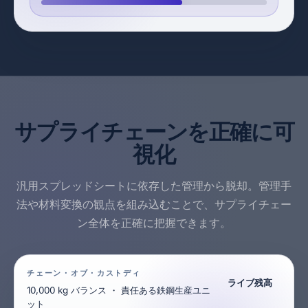
サプライチェーンを正確に可
視化
汎用スプレッドシートに依存した管理から脱却。管理手
法や材料変換の観点を組み込むことで、サプライチェー
ン全体を正確に把握できます。
チェーン・オブ・カストディ
ライブ残高
10,000 kg バランス ・ 責任ある鉄鋼生産ユニ
ット