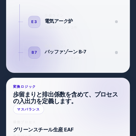
生産ライン
電気アーク炉
E3
在庫中のバッチ 3件
保管ユニット
バッファゾーン B-7
B7
在庫中のバッチ 84件
変換ロジック
歩留まりと排出係数を含めて、プロセス
の入出力を定義します。
マスバランス
稼働プロセス
グリーンスチール生産 EAF
出力バッチ