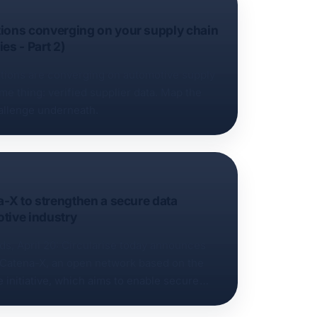
ions converging on your supply chain
ies - Part 2)
ations are converging on automotive supply
ame thing: verified supplier data. Map the
allenge underneath.
a-X to strengthen a secure data
tive industry
s, April 20: Circularise today announces
f Catena-X, an open network based on the
e initiative, which aims to enable secure
nge across the European automotive