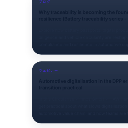
ブログ
Why traceability is becoming the found
resilience (Battery traceability series - 
Explore how battery passports, digital prod
diligence and vehicle circularity are reshapi
compliance and resilience in automotive su
ウェビナー
Automotive digitalisation in the DPP e
transition practical
In this Circularise × innos GmbH × HAW Ha
get practical about what slows digitalisatio
automotive value chain, and how teams are t
real-world blockers behind slow supplier r
materials data that isn’t decision-ready, and t