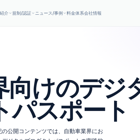
紹介
規制/認証
ニュース/事例
料金体系
会社情報
界向けのデジ
トパスポート
記の公開コンテンツでは、自動車業界にお