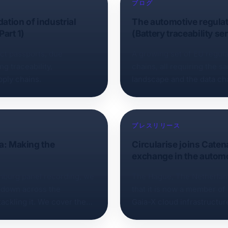
ブログ
ation of industrial
The automotive regulat
Part 1)
(Battery traceability ser
uct passports, due
A growing set of EU regul
ng traceability,
chains, all requiring the s
pply chains.
landscape and the data ch
プレスリリース
ra: Making the
Circularise joins Caten
exchange in the automo
mburg panel recording, we
The Hague, The Netherland
n down across the
that it is now a member o
ackling it. We cover the
Gaia-X cloud infrastructur
esponses, product and
cross-company data excha
he trust and liability
industry.