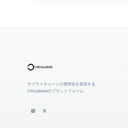
concerns that can stop data sharing before it
to: Reduce the response-time gap across ti
ready” product and materials data Enable sa
oversharing or liability headaches
サプライチェーンの透明化を実現する
Circulariseのプラットフォーム