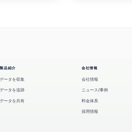
 starts. You’ll learn how
ers Define “decision-
fer data sharing without
製品紹介
会社情報
データを収集
会社情報
データを追跡
ニュース/事例
データを共有
料金体系
採用情報